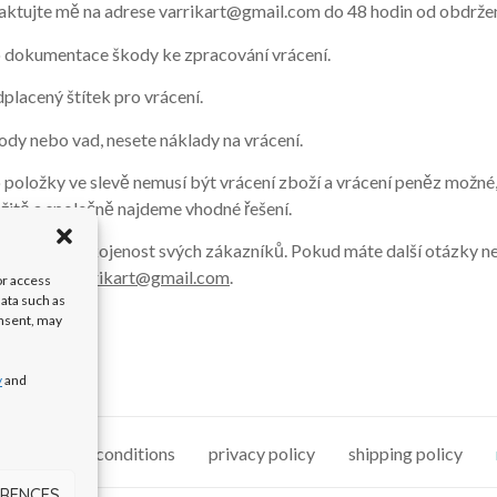
ktujte mě na adrese varrikart@gmail.com do 48 hodin od obdržen
 dokumentace škody ke zpracování vrácení.
placený štítek pro vrácení.
ody nebo vad, nesete náklady na vrácení.
položky ve slevě nemusí být vrácení zboží a vrácení peněz možn
itě a společně najdeme vhodné řešení.
a zajistit spokojenost svých zákazníků. Pokud máte další otázky n
ednictvím
varrikart@gmail.com
.
or access
data such as
onsent, may
y
and
terms and conditions
privacy policy
shipping policy
ERENCES