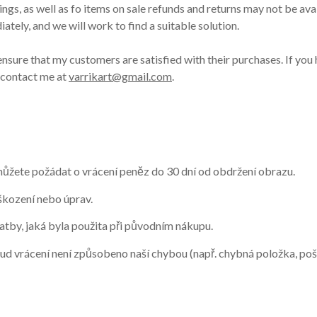
ings, as well as fo items on sale refunds and returns may not be av
ately, and we will work to find a suitable solution.
ensure that my customers are satisfied with their purchases. If you
o contact me at
varrikart@gmail.com
.
ůžete požádat o vrácení peněz do 30 dní od obdržení obrazu.
škození nebo úprav.
tby, jaká byla použita při původním nákupu.
okud vrácení není způsobeno naší chybou (např. chybná položka, p