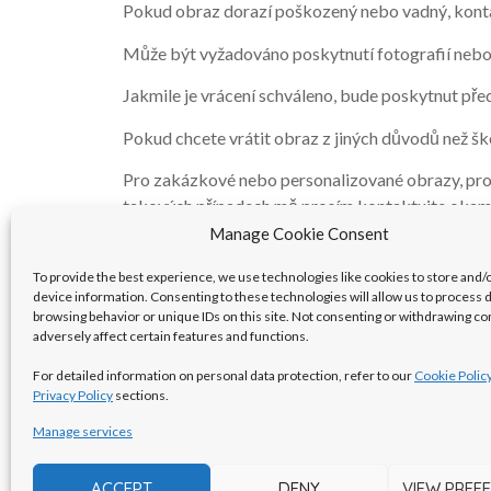
Pokud obraz dorazí poškozený nebo vadný, konta
Může být vyžadováno poskytnutí fotografií nebo
Jakmile je vrácení schváleno, bude poskytnut před
Pokud chcete vrátit obraz z jiných důvodů než šk
Pro zakázkové nebo personalizované obrazy, pro 
takových případech mě prosím kontaktujte okamž
Manage Cookie Consent
Snažím se poskytovat nejlepší zákaznický servis 
vrácení peněz, neváhejte mě kontaktovat prostř
To provide the best experience, we use technologies like cookies to store and/
device information. Consenting to these technologies will allow us to process 
browsing behavior or unique IDs on this site. Not consenting or withdrawing c
adversely affect certain features and functions.
For detailed information on personal data protection, refer to our
Cookie Polic
Privacy Policy
sections.
Manage services
about
contact
ACCEPT
DENY
VIEW PREF